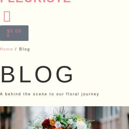
$
0.00
0
Home
/ Blog
BLOG
A behind the scene to our floral journey